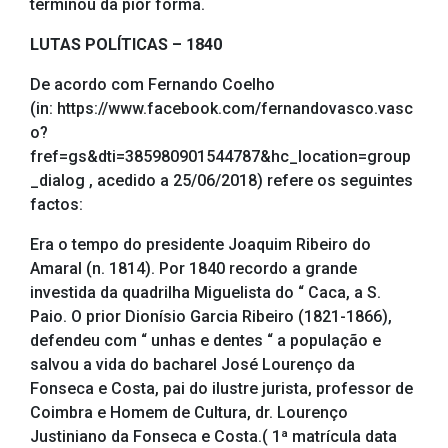
terminou da pior forma.
LUTAS POLÍTICAS – 1840
De acordo com Fernando Coelho
(in: https://www.facebook.com/fernandovasco.vasc
o?
fref=gs&dti=385980901544787&hc_location=group
_dialog , acedido a 25/06/2018) refere os seguintes
factos:
Era o tempo do presidente Joaquim Ribeiro do
Amaral (n. 1814). Por 1840 recordo a grande
investida da quadrilha Miguelista do “ Caca, a S.
Paio. O prior Dionísio Garcia Ribeiro (1821-1866),
defendeu com “ unhas e dentes “ a população e
salvou a vida do bacharel José Lourenço da
Fonseca e Costa, pai do ilustre jurista, professor de
Coimbra e Homem de Cultura, dr. Lourenço
Justiniano da Fonseca e Costa.( 1ª matrícula data