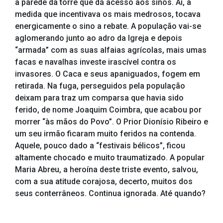
a parede da torre que dá acesso aos sinos. Aí, à
medida que incentivava os mais medrosos, tocava
energicamente o sino a rebate. A população vai-se
aglomerando junto ao adro da Igreja e depois
“armada” com as suas alfaias agrícolas, mais umas
facas e navalhas investe irascível contra os
invasores. O Caca e seus apaniguados, fogem em
retirada. Na fuga, perseguidos pela população
deixam para traz um comparsa que havia sido
ferido, de nome Joaquim Coimbra, que acabou por
morrer “às mãos do Povo”. O Prior Dionísio Ribeiro e
um seu irmão ficaram muito feridos na contenda.
Aquele, pouco dado a “festivais bélicos”, ficou
altamente chocado e muito traumatizado. A popular
Maria Abreu, a heroína deste triste evento, salvou,
com a sua atitude corajosa, decerto, muitos dos
seus conterrâneos. Continua ignorada. Até quando?