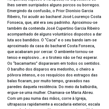
lhes serem surripiados alguns porcos ou borregos.
Emergindo da confusão, o Prior Dionísio Garcia
Ribeiro, foi acudir ao bacharel José Lourenço Costa
Fonseca, que, até era seu padrinho. Aproximou-se
também da contenda José Cupertino Garcia Ribeiro
acompanhado de alguns voluntários dispostos a dar
luta aos bandidos. O “Caca” e o seu bando iam-se
aproximado da casa do bacharel Costa Fonseca,
que acabaram por cercar. O ambiente tornou-se
tenso e explosivo….e o tiroteio não se fez esperar.
Os “bacamartes” disparavam em todos os sentidos.
O barulho dos disparos era medonho, o cheiro a
pólvora intenso, e os resquícios dos estragos das
balas ficaram, por muito tempo, gravados nas
paredes daquela residência. Do meio da balbúrdia,
ergue-se uma mulher. Chamava-se Maria Abreu.
Com um pau numa das mãos, corre à Igreja,
ultrapassa rapidamente a escadaria exterior, escala