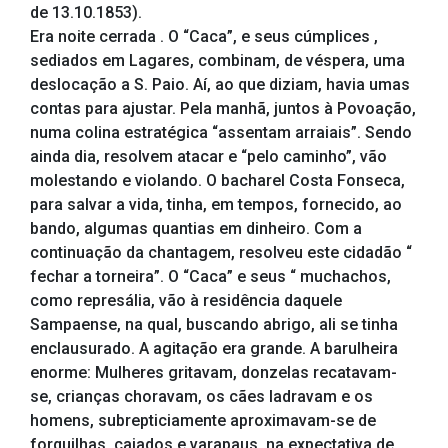
de 13.10.1853).
Era noite cerrada . O “Caca”, e seus cúmplices ,
sediados em Lagares, combinam, de véspera, uma
deslocação a S. Paio. Aí, ao que diziam, havia umas
contas para ajustar. Pela manhã, juntos à Povoação,
numa colina estratégica “assentam arraiais”. Sendo
ainda dia, resolvem atacar e “pelo caminho”, vão
molestando e violando. O bacharel Costa Fonseca,
para salvar a vida, tinha, em tempos, fornecido, ao
bando, algumas quantias em dinheiro. Com a
continuação da chantagem, resolveu este cidadão “
fechar a torneira”. O “Caca” e seus “ muchachos,
como represália, vão à residência daquele
Sampaense, na qual, buscando abrigo, ali se tinha
enclausurado. A agitação era grande. A barulheira
enorme: Mulheres gritavam, donzelas recatavam-
se, crianças choravam, os cães ladravam e os
homens, subrepticiamente aproximavam-se de
forquilhas, cajados e varapaus, na expectativa de