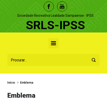
Skip to main content
Sociedade Recreativa Lealdade Sampaense - IPSS
SRLS-IPSS
Início
Emblema
Emblema