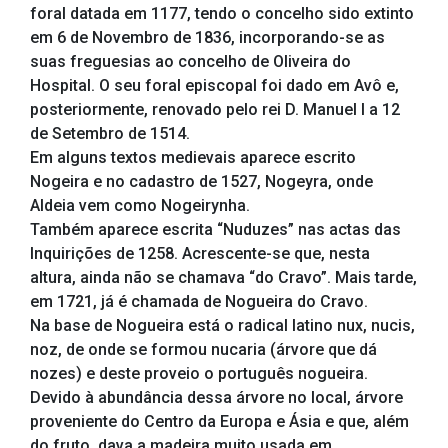
foral datada em 1177, tendo o concelho sido extinto
em 6 de Novembro de 1836, incorporando-se as
suas freguesias ao concelho de Oliveira do
Hospital. O seu foral episcopal foi dado em Avô e,
posteriormente, renovado pelo rei D. Manuel I a 12
de Setembro de 1514.
Em alguns textos medievais aparece escrito
Nogeira e no cadastro de 1527, Nogeyra, onde
Aldeia vem como Nogeirynha.
Também aparece escrita “Nuduzes” nas actas das
Inquirições de 1258. Acrescente-se que, nesta
altura, ainda não se chamava “do Cravo”. Mais tarde,
em 1721, já é chamada de Nogueira do Cravo.
Na base de Nogueira está o radical latino nux, nucis,
noz, de onde se formou nucaria (árvore que dá
nozes) e deste proveio o português nogueira.
Devido à abundância dessa árvore no local, árvore
proveniente do Centro da Europa e Ásia e que, além
do fruto, dava a madeira muito usada em