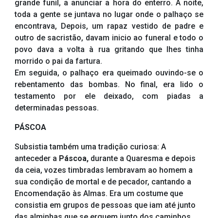
grande funil, a anunciar a hora do enterro. À noite,
toda a gente se juntava no lugar onde o palhaço se
encontrava, Depois, um rapaz vestido de padre e
outro de sacristão, davam inicio ao funeral e todo o
povo dava a volta à rua gritando que lhes tinha
morrido o pai da fartura.
Em seguida, o palhaço era queimado ouvindo-se o
rebentamento das bombas. No final, era lido o
testamento por ele deixado, com piadas a
determinadas pessoas.
PÁSCOA
Subsistia também uma tradição curiosa: A
anteceder a
Páscoa,
durante a Quaresma e depois
da ceia, vozes timbradas lembravam ao homem a
sua condição de mortal e de pecador, cantando a
Encomendação às Almas. Era um costume que
consistia em grupos de pessoas que iam até junto
das alminhas que se erguem junto dos caminhos