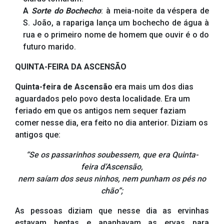
A
Sorte do Bochecho
: à meia-noite da véspera de
S. João, a rapariga lança um bochecho de água à
rua e o primeiro nome de homem que ouvir é o do
futuro marido.
QUINTA-FEIRA DA ASCENSÃO
Quinta-feira de Ascensão
era mais um dos dias
aguardados pelo povo desta localidade. Era um
feriado em que os antigos nem sequer faziam
comer nesse dia, era feito no dia anterior. Diziam os
antigos que:
“Se os passarinhos soubessem, que era Quinta-
feira d’Ascensão,
nem saíam dos seus ninhos, nem punham os pés no
chão”;
As pessoas diziam que nesse dia as ervinhas
estavam bentas e apanhavam as ervas para