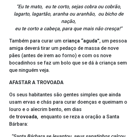
“Eu te mato, eu te corto, sejas cobra ou cobrão,
lagarto, lagartão, aranha ou aranhão,
ou bicho de
nação,
eu te corto a cabeça,
para que mais não cresça!”
Também para curar um
criança “aguda”
, um pessoa
amiga deverá tirar um pedaço de massa de nove
pães (antes de irem ao forno) e com os nove
bocadinhos se faz um bolo que se dá à criança sem
que ninguém veja.
AFASTAR A TROVOADA
Os seus habitantes são gentes simples que ainda
usam ervas e chás para curar doenças e queimam o
louro e o alecrim bento, em dias
de
trovoada
, enquanto se reza a oração a Santa
Bárbara:
“Santa Bárbara se levantou, seus sapatinhos calçou,