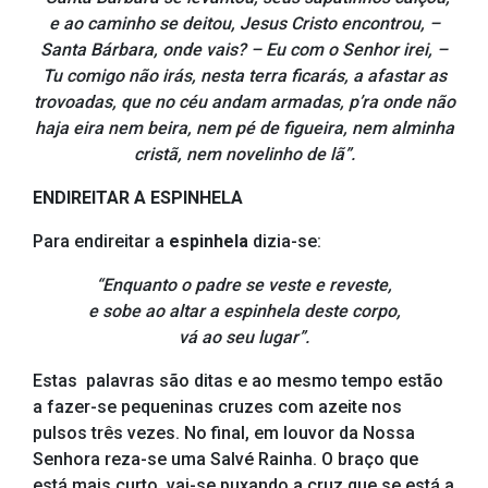
e ao caminho se deitou, Jesus Cristo encontrou, –
Santa Bárbara, onde vais? – Eu com o Senhor irei, –
Tu comigo não irás, nesta terra ficarás, a afastar as
trovoadas, que no céu andam armadas, p’ra onde não
haja eira nem beira, nem pé de figueira, nem alminha
cristã, nem novelinho de lã”.
ENDIREITAR A ESPINHELA
Para endireitar a
espinhela
dizia-se:
“Enquanto o padre se veste e reveste,
e sobe ao altar a espinhela deste corpo,
vá ao seu lugar”.
Estas palavras são ditas e ao mesmo tempo estão
a fazer-se pequeninas cruzes com azeite nos
pulsos três vezes. No final, em louvor da Nossa
Senhora reza-se uma Salvé Rainha. O braço que
está mais curto vai-se puxando a cruz que se está a