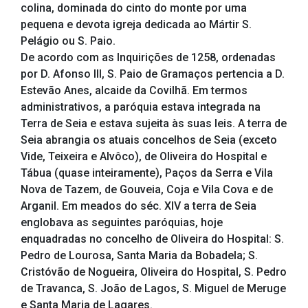
colina, dominada do cinto do monte por uma
pequena e devota igreja dedicada ao Mártir S.
Pelágio ou S. Paio.
De acordo com as Inquirições de 1258, ordenadas
por D. Afonso III, S. Paio de Gramaços pertencia a D.
Estevão Anes, alcaide da Covilhã. Em termos
administrativos, a paróquia estava integrada na
Terra de Seia e estava sujeita às suas leis. A terra de
Seia abrangia os atuais concelhos de Seia (exceto
Vide, Teixeira e Alvôco), de Oliveira do Hospital e
Tábua (quase inteiramente), Paços da Serra e Vila
Nova de Tazem, de Gouveia, Coja e Vila Cova e de
Arganil. Em meados do séc. XIV a terra de Seia
englobava as seguintes paróquias, hoje
enquadradas no concelho de Oliveira do Hospital: S.
Pedro de Lourosa, Santa Maria da Bobadela; S.
Cristóvão de Nogueira, Oliveira do Hospital, S. Pedro
de Travanca, S. João de Lagos, S. Miguel de Meruge
e Santa Maria de Lagares.