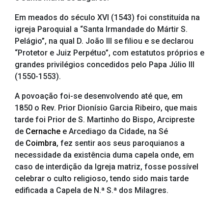
Em meados do século XVI (1543) foi constituída na
igreja Paroquial a “Santa Irmandade do Mártir S.
Pelágio”, na qual D. João III se filiou e se declarou
“Protetor e Juiz Perpétuo”, com estatutos próprios e
grandes privilégios concedidos pelo Papa Júlio III
(1550-1553).
A povoação foi-se desenvolvendo até que, em
1850 o Rev. Prior Dionísio Garcia Ribeiro, que mais
tarde foi Prior de S. Martinho do Bispo, Arcipreste
de
Cernache
e Arcediago da Cidade, na Sé
de
Coimbra
, fez sentir aos seus paroquianos a
necessidade da existência duma capela onde, em
caso de interdição da Igreja matriz, fosse possível
celebrar o culto religioso, tendo sido mais tarde
edificada a Capela de N.ª S.ª dos Milagres.