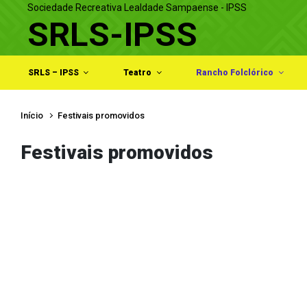
Sociedade Recreativa Lealdade Sampaense - IPSS
Skip to main content
SRLS-IPSS
SRLS – IPSS
Teatro
Rancho Folclórico
Início
Festivais promovidos
Festivais promovidos