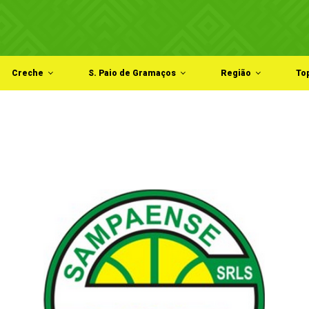
Creche
S. Paio de Gramaços
Região
To