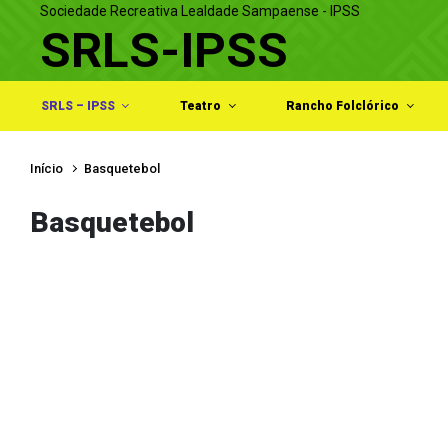
Sociedade Recreativa Lealdade Sampaense - IPSS
Skip to main content
SRLS-IPSS
SRLS – IPSS
Teatro
Rancho Folclórico
Início
Basquetebol
Basquetebol